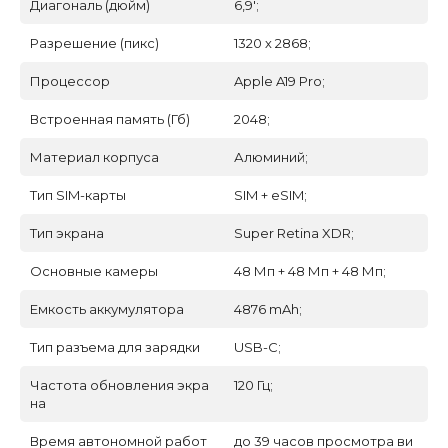
Диагональ (дюйм)
6,9';
Разрешение (пикс)
1320 х 2868;
Процессор
Apple A19 Pro;
Встроенная память (Гб)
2048;
Материал корпуса
Алюминий;
Тип SIM-карты
SIM + eSIM;
Тип экрана
Super Retina XDR;
Основные камеры
48 Мп + 48 Мп + 48 Мп;
Емкость аккумулятора
4876 mAh;
Тип разъема для зарядки
USB-C;
Частота обновления экра
120 Гц;
на
Время автономной работ
до 39 часов просмотра ви